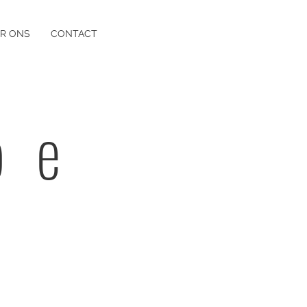
R ONS
CONTACT
be