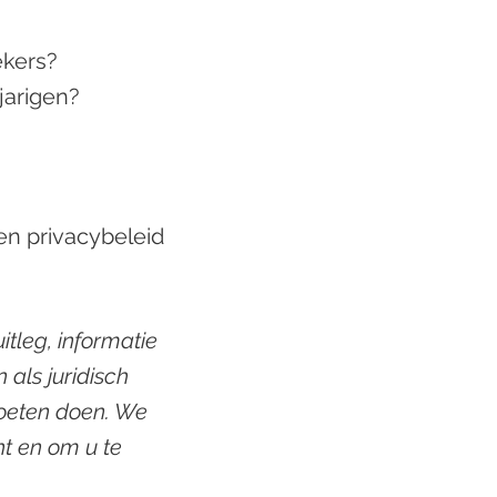
ekers?
jarigen?
en privacybeleid
itleg, informatie
 als juridisch
moeten doen. We
ht en om u te