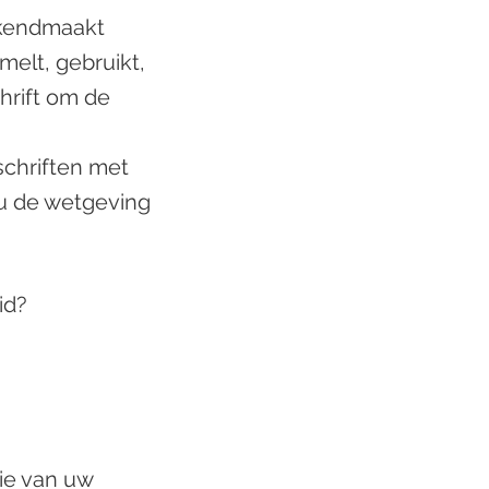
bekendmaakt
elt, gebruikt,
hrift om de
schriften met
 u de wetgeving
id?
tie van uw